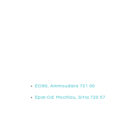
EO90, Ammoudara 721 00
Epar.Od. Mochlou, Sitia 720 57