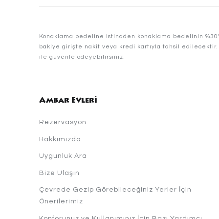
Konaklama bedeline istinaden konaklama bedelinin %30’u 
bakiye girişte nakit veya kredi kartıyla tahsil edilecekti
ile güvenle ödeyebilirsiniz.
Ambar Evleri
Rezervasyon
Hakkımızda
Uygunluk Ara
Bize Ulaşın
Çevrede Gezip Görebileceğiniz Yerler İçin
Önerilerimiz
Konforunuz ve Kullanımınız İçin Bazı Yardımcı