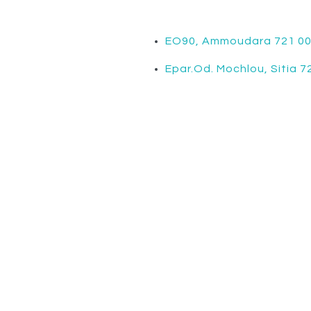
EO90, Ammoudara 721 0
Epar.Od. Mochlou, Sitia 7