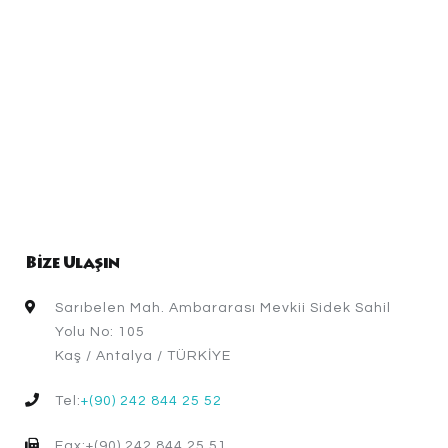
Bize Ulaşın
Sarıbelen Mah. Ambararası Mevkii Sidek Sahil
Yolu No: 105
Kaş / Antalya / TÜRKİYE
Tel:
+(90) 242 844 25 52
Fax:+(90) 242 844 25 51