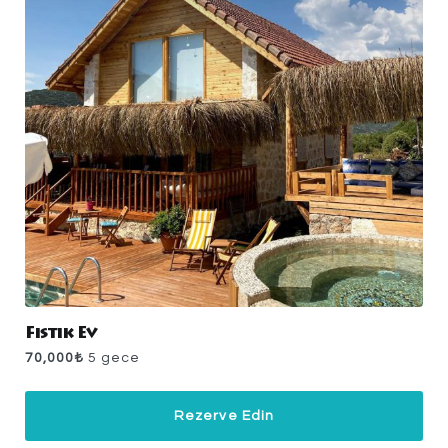
Fıstık Ev
70,000
₺
5 gece
Rezerve Edin