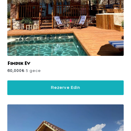
Fındık Ev
60,000
₺
5 gece
Rezerve Edin