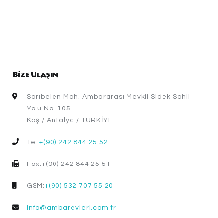
Bize Ulaşın
Sarıbelen Mah. Ambararası Mevkii Sidek Sahil
Yolu No: 105
Kaş / Antalya / TÜRKİYE
Tel:
+(90) 242 844 25 52
Fax:+(90) 242 844 25 51
GSM:
+(90) 532 707 55 20
info@ambarevleri.com.tr