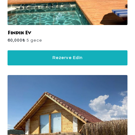
Fındık Ev
60,000
₺
5 gece
Rezerve Edin