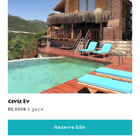
Ceviz Ev
60,000
₺
5 gece
Rezerve Edin