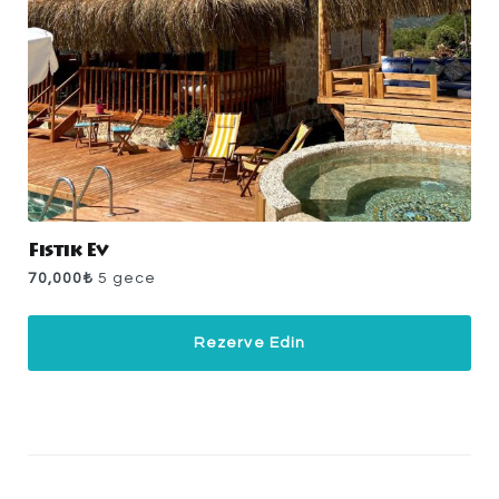
Fıstık Ev
70,000
₺
5 gece
Rezerve Edin