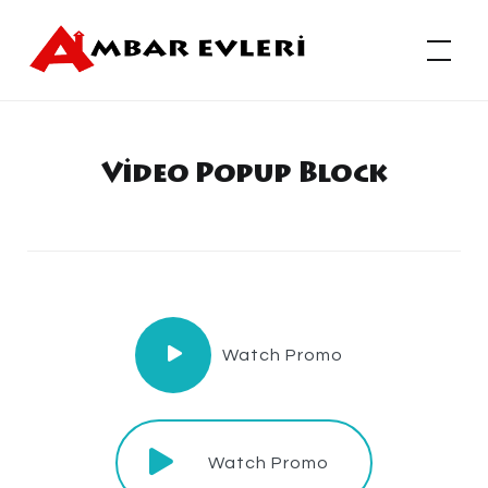
Skip
to
Ambar Evleri
content
Video Popup Block
Watch Promo
Watch Promo