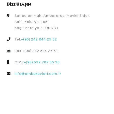
Bize Ulaşın
Sarıbelen Mah. Ambararası Mevkii Sidek
Sahil Yolu No: 105
Kaş / Antalya / TÜRKİYE
Tel:
+(90) 242 844 25 52
Fax:+(90) 242 844 25 51
GSM:
+(90) 532 707 55 20
info@ambarevleri.com.tr