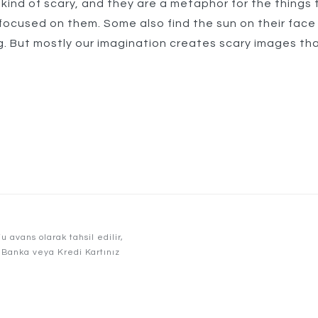
ind of scary, and they are a metaphor for the things 
 focused on them. Some also find the sun on their face
g. But mostly our imagination creates scary images th
e
cture
”
avans olarak tahsil edilir,
r. Banka veya Kredi Kartınız