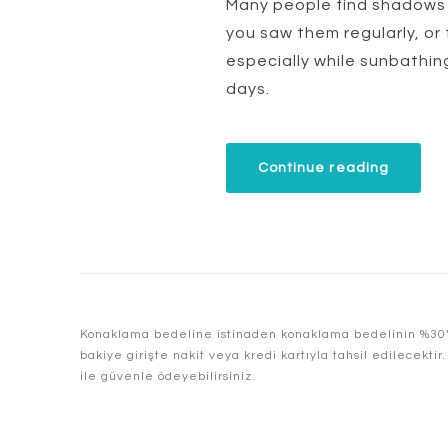
Many people find shadows k
you saw them regularly, or
especially while sunbathin
days.
“Explor
Continue reading
the
Archite
Beauty
Konaklama bedeline istinaden konaklama bedelinin %30’u 
bakiye girişte nakit veya kredi kartıyla tahsil edilecekti
ile güvenle ödeyebilirsiniz.