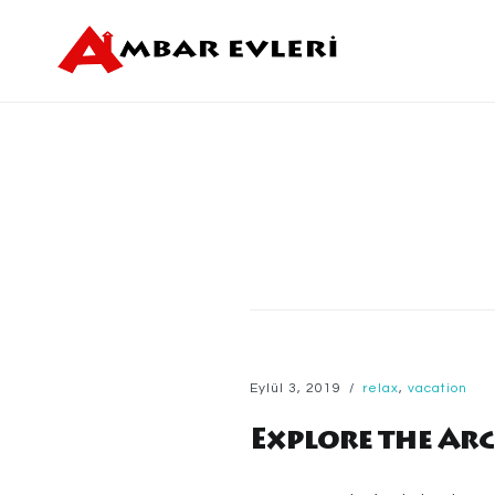
Skip
to
Ambar Evleri
content
Eylül 3, 2019
relax
,
vacation
Explore the Ar