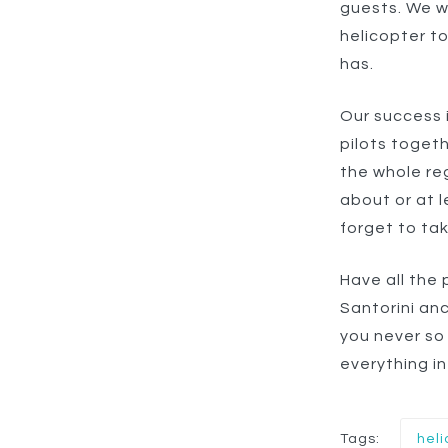
guests. We w
helicopter t
has.
Our success 
pilots togeth
the whole re
about or at 
forget to ta
Have all the
Santorini anc
you never so
everything in
Tags:
heli