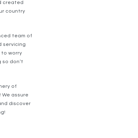
nd created
ur country
enced team of
d servicing
 to worry
g so don’t
nery of
w! We assure
and discover
ng!