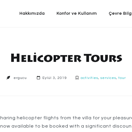
Hakkımızda
Konfor ve Kullanım
Çevre Bilg
Helicopter Tours
ergucu
Eylül 3, 2019
activities
,
services
,
tour
haring helicopter flights from the villa for your pleasu
now available to be booked with a significant discount