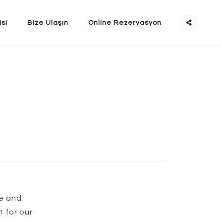
isi
Bize Ulaşın
Online Rezervasyon
re and
 for our