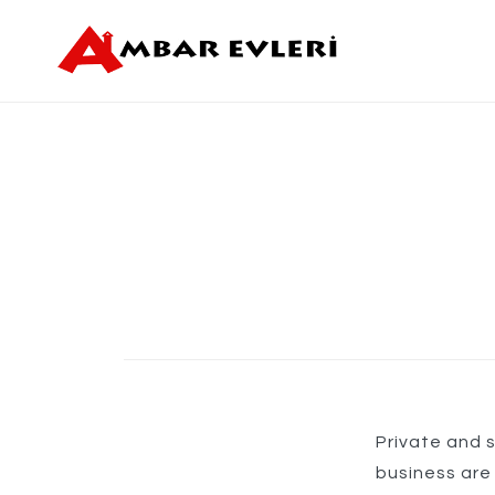
Skip
to
Ambar Evleri
content
Private and s
business are 