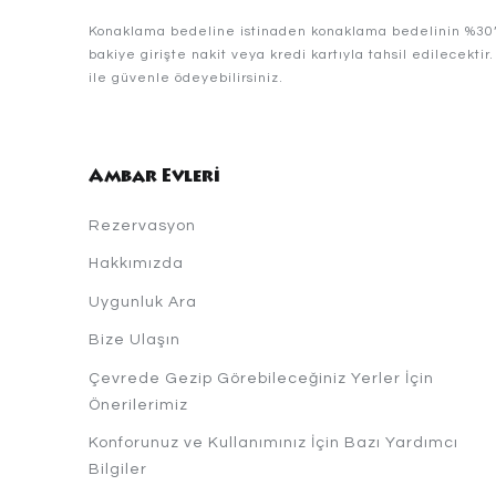
Konaklama bedeline istinaden konaklama bedelinin %30’u 
bakiye girişte nakit veya kredi kartıyla tahsil edilecekti
ile güvenle ödeyebilirsiniz.
Ambar Evleri
Rezervasyon
Hakkımızda
Uygunluk Ara
Bize Ulaşın
Çevrede Gezip Görebileceğiniz Yerler İçin
Önerilerimiz
Konforunuz ve Kullanımınız İçin Bazı Yardımcı
Bilgiler